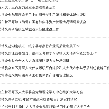
副主任赴殷汇镇开展“七一”走访慰问活动
镇人大：三点发力激发基层治理新活力
大常委会党组理论学习中心组开展学习研讨和集体谈心谈话
理主持召开镇（街道）国有和集体资产管理情况调研座谈会
理带队调研省级全域旅游示范区建设工作
泽带队赴湖南桃江、绥宁县考察竹产业高质量发展工作
理带队赴江西鄱阳县、信州区考察学习乡镇人大预算审查监督工作
大常委会举办全区人大系统履职能力提升培训班
大常委会来区开展人大代表履职平台建设和人大代表参与矛盾纠纷化解工作 .
大常委会来梅街镇调研国有集体资产使用管理情况
生主持召开区人大常委会党组理论学习中心组扩大学习会
理带队调研2025年区本级政府投资项目计划安排情况
主持召开11月份区人大常委会党组理论学习中心组扩大学习会