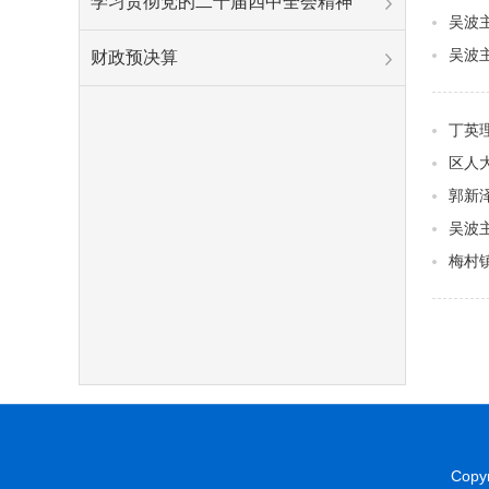
学习贯彻党的二十届四中全会精神
吴波
吴波
财政预决算
丁英
区人
郭新
吴波
梅村
Copyr