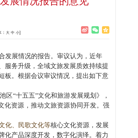
发展情况报告的意见
体：
]
大
中
小
合发展情况的报告。
审议
认为，近年
、服务升级，全域文旅发展质效持续提
短板。根据会议审议情况，提出如下意
池区
“十
五
五
”文化和旅游发展规划》，
文化
资源，
推动
文
旅
资源
协同开发
。
强
文化、民歌文化
等
核心文化
资源
，
发展
牌
化产品
深度
开发
，
数字化演绎
。
着力