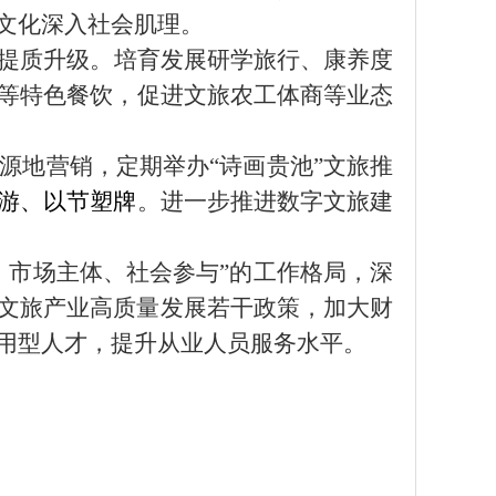
文化深入社会肌理。
提质升级。培育
发展
研学旅行
、
康养度
等特色餐饮，
促进
文旅农工体商等业态
源地营销
，
定期举办
“诗
画
贵池
”文旅推
游、以节塑牌
。
进一步推进
数字文旅
建
、市场主体、社会参与”的工作格局
，深
文旅产业高质量发展若干政
策
，
加大财
用型人才
，
提升从业人员服务水平。