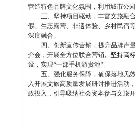
营造特色品牌文化氛围，利用城市公
三、坚持项目驱动，丰富文旅融
假、生态露营、
非遗
体验、乡村民宿
深度融合
。
四、创新宣传营销，提升品牌声
介会，开展
全
方位
联合营销。
坚持
高
设
，实现
“一部手机游贵池”
。
五、强化服务保障，确保落地见
入开展文旅高质量发展研讨推进活动
政投入
，
引导
吸
纳
社会资本参与文旅