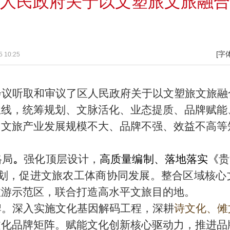
人民政府关于以文塑旅文旅融合
[字
 10:25
会议听取和审议了区人民政府
关于
以文塑旅文旅融
主线，统筹规划、文脉活化、业态提质、品牌赋能
、文旅产业发展规模不大、品牌不强、效益不高等
格局
。
强化顶层设计
，
高质量编制、落地落实
《
贵
规划，促进文旅农工体商协同发展。
整合
区域
核心
旅游示范区
，联合打造
高水平
文旅目的地。
牌。
深入实施
文化基因解码
工程，
深耕
诗文化、傩
文化
品牌矩阵。
赋能文化创新核心驱动力，推进品