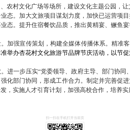
园、农村文化广场等场所，建设文化主题公园，让
合业态。
加大文旅项目谋划力度，
加快已运营项目
等
业态
。
提升住宿餐饮品质
，
推出
黄精宴、鳜鱼宴
量。
加强
宣传
策划
，
构建全媒体传播体系
。
精准客
标准举办
杏花村文化旅游节
品牌
节庆
活动
，以节促
效。
进一步压实
“党委领导、政府主导、部门协同
，
强化部门协同
，
形成工作合力
。
制定并完善
促进
开发
，
实施人才引育计划
，
加强
高校合作，
培养实
扫一扫在手机打开当前页