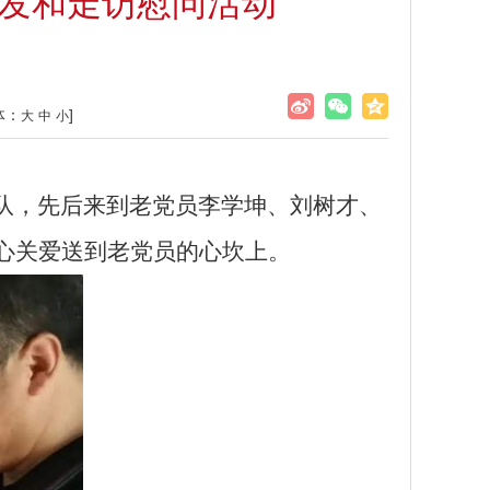
颁发和走访慰问活动
体：
]
大
中
小
带队，先后来到老党员李学坤、刘树才、
关心关爱送到老党员的心坎上。