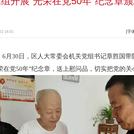
组开展“光荣在党50年”纪念章
[字
2 16:01
 6月30日，区人大常委会机关党组书记章胜国
荣在党50年”纪念章，送上慰问品，切实把党的