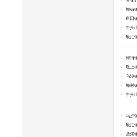
杏花
梅街
唐田
牛头
殷汇
梅街
墩上
乌沙
梅村
牛头
乌沙
殷汇
棠溪