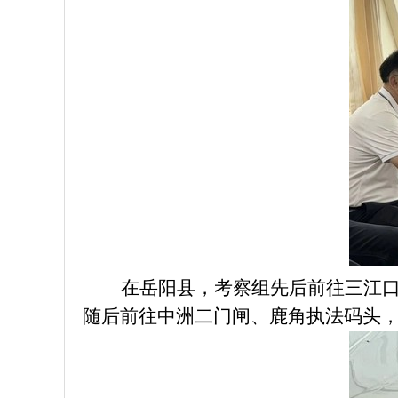
在岳阳县，考察组先后前往三江
随后前往中洲二门闸、鹿角执法码头