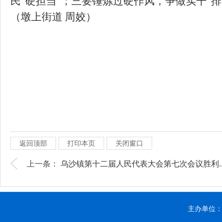
民“硬担当”；
三
要锤炼过硬作风，争做实干“排
（墩上街道 周姣）
返回顶部
打印本页
关闭窗口
上一条：
乌沙镇第十二届人民代表大会第七次会议胜利..
主办单位：贵