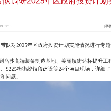
带队调研2025年区政府投资计划
[字
9 09:10
理带队
对
2025
年区政府投资计划实施情况
进行专题
。
到乌沙高端装备制造基地、美丽镇街达标提升工
、S225梅街绕镇段建设等24个项目现场，详细
难和问题。