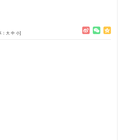
体：
]
大
中
小